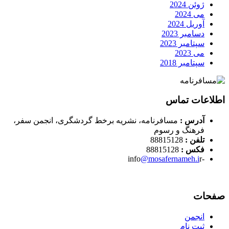
ژوئن 2024
می 2024
آوریل 2024
دسامبر 2023
سپتامبر 2023
می 2023
سپتامبر 2018
اطلاعات تماس
آدرس :
مسافرنامه، نشریه برخط گردشگری، انجمن سفر،
فرهنگ و رسوم
تلفن :
88815128
فکس :
88815128
@mosafernameh.i
r
-info
صفحات
انجمن
ثبت نام