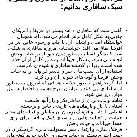
سبک سافاری بدانیم!
گفتنی ست که سافاری Safari بیشتر در آفریقا و آمریکای
جنوبی به شکل کامل ترش انجام می شود. اما همچنان
خواستگاه اصلی و ابتدایی آن، با آداب و رسوم خاص اش در
آفریقا اتفاق می افتد. خوشبختانه امروزه سافاری به شکلی
ست که دیگر فقط به منظور دیدن حیوانات و حیات وحش
انجام نمی شود، و شکار حیوانات به طور کامل از آن حذف
شده است، زیرا در گذشته سافاری و شیوه ی نادرست
استفاده از آن آسیب های جبران ناپذیر فراوانی را به حیات
وحش آفریقا و گونه های حیوانی آن وارد کرد.
اما اگر بخواهیم به طور خلاصه اهدافی که امروزه به منظور
آن سافاری می کنند را برایتان شرح دهیم، به اختصار شامل
موارد زیر می شود:
تماشا و لذت بردن از مناظر بکر و راز آلود طبیعت
آشنایی با آثار و بازمانده های تاریخی خاص و برجسته
آشنایی با آداب و فرهنگ بومیان آن مناطق و قبیله های محلی
حمایت از فعالیت هایی در راستای کمک و تلاش برای برای
حفظ حیوانات و حیات وحش
فرهنگ سازی و ارتقای حس مسیولیت پذیری گردشگران در
جهت احترام بیشتر به حیات وحش و رعایت حریم گونه های