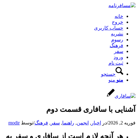
خانه
خروج
حساب کاربری
نشریه
رسوم
فرهنگ
سفر
ورود
ثبت نام
جستجو
منو
منو
آشنایی با سافاری قسمت دوم
فوریه 2, 2026
/
در
اخبار
,
انجمن
,
راهنما
,
سفر
,
فرهنگ
/
توسط
modir
هر آنچه لازم است از سافاری و سفر به