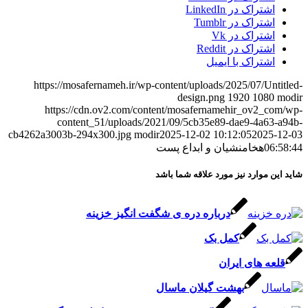
اشتراک در LinkedIn
اشتراک در Tumblr
اشتراک در Vk
اشتراک در Reddit
اشتراک با ایمیل
https://mosafernameh.ir/wp-content/uploads/2025/07/Untitled-
design.png
1920
1080
modir
https://cdn.ov2.com/content/mosafernamehir_ov2_com/wp-
content_51/uploads/2021/09/5cb35e89-dae9-4a63-a94b-
cb4262a3003b-294x300.jpg
modir
2025-12-02 10:12:05
2025-12-03
06:58:44
هخامنشیان و ابداع پست
شاید این موارد نیز مورد علاقه شما باشد
درباره دره ی شگفت انگیز خزینه
کمل بک
قلعه‌ های ایران
بهشت گیلان ماسال