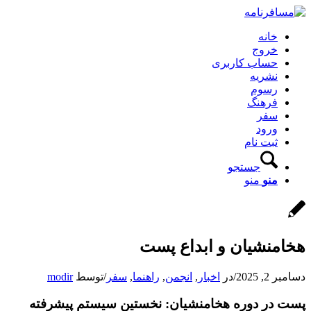
خانه
خروج
حساب کاربری
نشریه
رسوم
فرهنگ
سفر
ورود
ثبت نام
جستجو
منو
منو
هخامنشیان و ابداع پست
دسامبر 2, 2025
/
در
اخبار
,
انجمن
,
راهنما
,
سفر
/
توسط
modir
پست در دوره هخامنشیان: نخستین سیستم پیشرفته