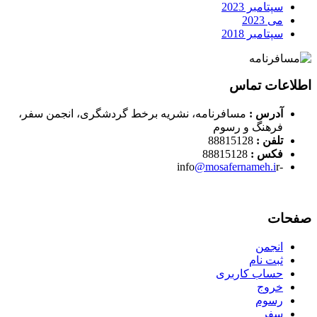
سپتامبر 2023
می 2023
سپتامبر 2018
اطلاعات تماس
آدرس :
مسافرنامه، نشریه برخط گردشگری، انجمن سفر،
فرهنگ و رسوم
تلفن :
88815128
فکس :
88815128
@mosafernameh.i
r
-info
صفحات
انجمن
ثبت نام
حساب کاربری
خروج
رسوم
سفر