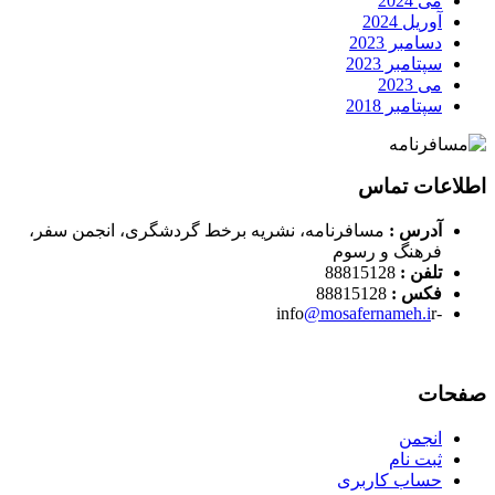
می 2024
آوریل 2024
دسامبر 2023
سپتامبر 2023
می 2023
سپتامبر 2018
اطلاعات تماس
آدرس :
مسافرنامه، نشریه برخط گردشگری، انجمن سفر،
فرهنگ و رسوم
تلفن :
88815128
فکس :
88815128
@mosafernameh.i
r
-info
صفحات
انجمن
ثبت نام
حساب کاربری