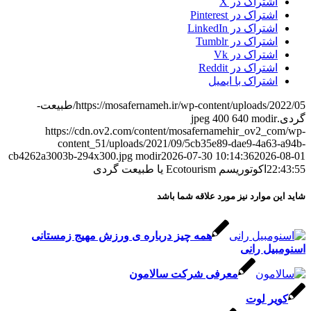
اشتراک در X
اشتراک در Pinterest
اشتراک در LinkedIn
اشتراک در Tumblr
اشتراک در Vk
اشتراک در Reddit
اشتراک با ایمیل
https://mosafernameh.ir/wp-content/uploads/2022/05/طبیعت-
گردی.jpeg
modir
640
400
https://cdn.ov2.com/content/mosafernamehir_ov2_com/wp-
content_51/uploads/2021/09/5cb35e89-dae9-4a63-a94b-
cb4262a3003b-294x300.jpg
modir
2026-07-30 10:14:36
2026-08-01
22:43:55
اکوتوریسم Ecotourism یا طبیعت گردی
شاید این موارد نیز مورد علاقه شما باشد
همه چیز درباره ی ورزش مهیج زمستانی
اسنومبیل رانی
معرفی شرکت سالامون
کویر لوت