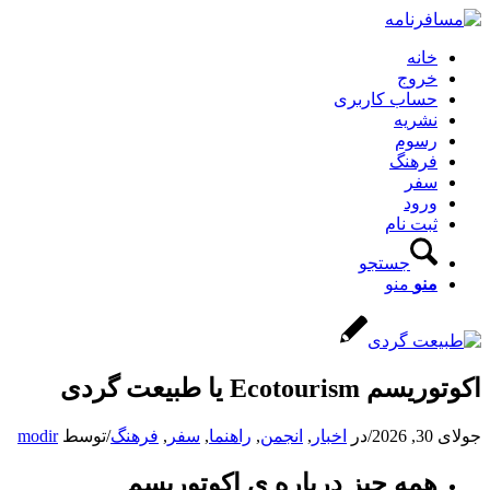
خانه
خروج
حساب کاربری
نشریه
رسوم
فرهنگ
سفر
ورود
ثبت نام
جستجو
منو
منو
اکوتوریسم Ecotourism یا طبیعت گردی
جولای 30, 2026
/
در
اخبار
,
انجمن
,
راهنما
,
سفر
,
فرهنگ
/
توسط
modir
همه چیز درباره ی اکوتوریسم