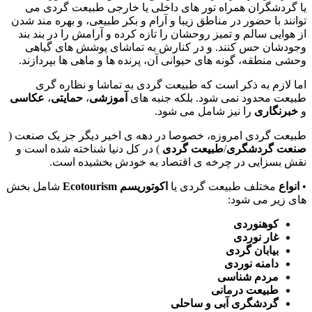
یا گردشگران همراه تور های داخلی یا خارجی طبیعت گردی می
توانند با حضور در مناطق زیبا و آرام و بکر طبیعی، و بهره مند شدن
از هوایی سالم و تمیز روحشان را تازه کرده و آرامش را در بند بند
وجودشان حس کنند
.
و در کنارش به تماشای پوشش های گیاهی
وحشی منطقه، گونه های حیوانی آن، پرنده ها و ماهی ها بپردازند
.
اما لازم به ذکر است که طبیعت گردی به تماشا و نظاره گری
طبیعت محدود نمی شود
.
بلکه جنبه های
آموزشی
،
حمایتی
،
عکاسی
و
خبرنگاری
را نیز شامل می شود
.
طبیعت گردی امروزه، خصوصا در دهه ی اخیر دیگر جز یک صنعت
(
صنعت
گردشگری
/
طبیعت
گردی
)
در کل دنیا شناخته شده است و
نقش بسزایی در چرخه ی اقتصاد به خودش بخشیده است
.
•
انواع
مختلف طبیعت گردی یا
اکوتوریسم
Ecotourism
شامل بخش
های زیر می شود
:
کوهنوردی
غار
نوردی
بیابان
گردی
دامنه
نوردی
مردم
شناسی
طبیعت
درمانی
گردشگری
آبی
و
ساحلی