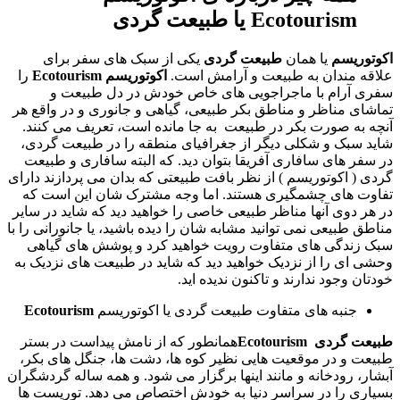
Ecotourism
یا طبیعت گردی
اکوتوریسم
یا همان
طبیعت
گردی
یکی از سبک های سفر برای
علاقه مندان به طبیعت و آرامش است
.
اکوتوریسم
Ecotourism
را
سفری آرام با ماجراجویی های خاص خودش در دل طبیعت و
تماشای مناظر و مناطق بکر طبیعی، گیاهی و جانوری و در واقع هر
آنچه به صورت بکر در طبیعت
به جا مانده است، تعریف می کنند
.
شاید سبک و شکلی دیگر از جغرافیای منطقه را در طبیعت گردی،
در سفر های سافاری آفریقا بتوان دید
.
که البته سافاری و طبیعت
گردی
(
اکوتوریسم
)
از نظر بافت طبیعتی که بدان می پردازند دارای
تفاوت های چشمگیری هستند
.
اما وجه مشترک شان این است که
در هر دوی آنها مناظر طبیعی خاصی را خواهید دید که شاید در سایر
مناطق طبیعی نمی توانید مشابه شان را دیده باشید، یا جانورانی را با
سبک زندگی های متفاوت رویت خواهید کرد و پوشش های گیاهی
وحشی ای را از نزدیک خواهید دید که شاید در طبیعت های نزدیک به
خودتان وجود ندارند و تاکنون ندیده اید
.
جنبه های متفاوت طبیعت گردی یا اکوتوریسم
Ecotourism
طبیعت
گردی
Ecotourism
همانطور که از نامش پیداست در بستر
طبیعت و در موقعیت هایی نظیر کوه ها، دشت ها، جنگل های بکر،
آبشار، رودخانه و مانند اینها برگزار می شود
.
و همه ساله گردشگران
بسیاری را در سراسر دنیا به خودش اختصاص می دهد
.
توریست ها